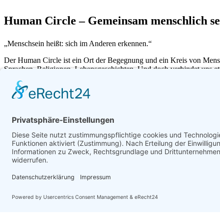
Human Circle – Gemeinsam menschlich se
„Menschsein heißt: sich im Anderen erkennen.“
Der Human Circle ist ein Ort der Begegnung und ein Kreis von Mensc
Sprachen, Religionen, Lebensgeschichten. Und doch verbindet uns et
Im Human Circle schaffen wir gemeinsam einen geschützten Raum, in d
sind.
Durch Yoga, Bewegung, Tanz, Gesang und offenen Austausch kehren w
Im Human Circle erinnern wir uns daran, dass wir mehr gemeinsam hab
Dass Gemeinschaft heilsam ist. Dass Verbindung wächst, wenn wir ber
Jede*r ist willkommen. Egal, woher du kommst. Egal, wie du aussiehst
Bewegung, Musik, Achtsamkeit und offenen Herzen.