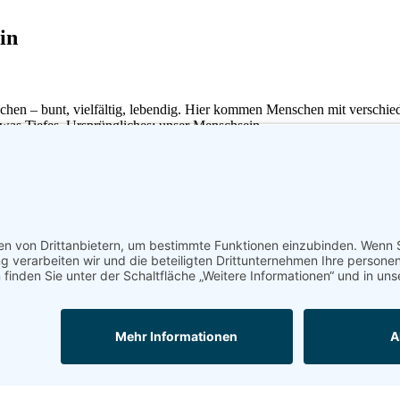
in
hen – bunt, vielfältig, lebendig. Hier kommen Menschen mit verschie
was Tiefes, Ursprüngliches: unser Menschsein.
em Verbindung möglich wird. Hier gibt es kein richtig oder falsch, k
ir zurück zu dem, was wirklich zählt: unsere Präsenz, unser Herz, un
en, als uns trennt.
eit sind, uns zu zeigen.
. Egal, wen du liebst. Egal, woran du glaubst und egal, welchen Weg du