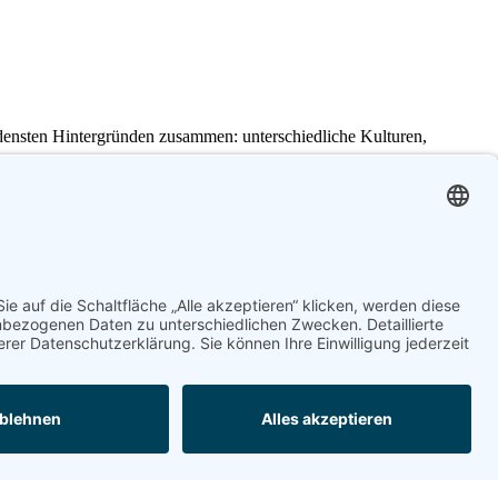
densten Hintergründen zusammen: unterschiedliche Kulturen,
ein besser oder schlechter. Nur
du
– und
wir alle
– genau so, wie wir
sere Freude und unser Mitgefühl.
 gehst. Im Kreis sind wir alle gleich und genau das feiern wir – mit