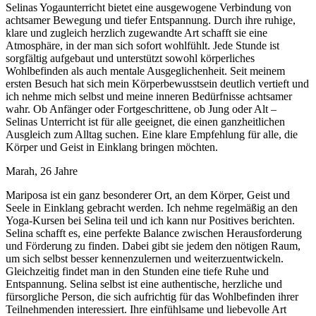
Selinas Yogaunterricht bietet eine ausgewogene Verbindung von
achtsamer Bewegung und tiefer Entspannung. Durch ihre ruhige,
klare und zugleich herzlich zugewandte Art schafft sie eine
Atmosphäre, in der man sich sofort wohlfühlt. Jede Stunde ist
sorgfältig aufgebaut und unterstützt sowohl körperliches
Wohlbefinden als auch mentale Ausgeglichenheit. Seit meinem
ersten Besuch hat sich mein Körperbewusstsein deutlich vertieft und
ich nehme mich selbst und meine inneren Bedürfnisse achtsamer
wahr. Ob Anfänger oder Fortgeschrittene, ob Jung oder Alt –
Selinas Unterricht ist für alle geeignet, die einen ganzheitlichen
Ausgleich zum Alltag suchen. Eine klare Empfehlung für alle, die
Körper und Geist in Einklang bringen möchten.
Marah, 26 Jahre
Mariposa ist ein ganz besonderer Ort, an dem Körper, Geist und
Seele in Einklang gebracht werden. Ich nehme regelmäßig an den
Yoga-Kursen bei Selina teil und ich kann nur Positives berichten.
Selina schafft es, eine perfekte Balance zwischen Herausforderung
und Förderung zu finden. Dabei gibt sie jedem den nötigen Raum,
um sich selbst besser kennenzulernen und weiterzuentwickeln.
Gleichzeitig findet man in den Stunden eine tiefe Ruhe und
Entspannung. Selina selbst ist eine authentische, herzliche und
fürsorgliche Person, die sich aufrichtig für das Wohlbefinden ihrer
Teilnehmenden interessiert. Ihre einfühlsame und liebevolle Art