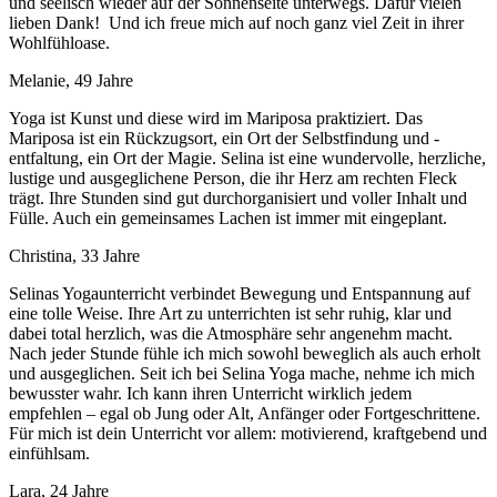
und seelisch wieder auf der Sonnenseite unterwegs. Dafür vielen
lieben Dank! Und ich freue mich auf noch ganz viel Zeit in ihrer
Wohlfühloase.
Melanie, 49 Jahre
Yoga ist Kunst und diese wird im Mariposa praktiziert. Das
Mariposa ist ein Rückzugsort, ein Ort der Selbstfindung und -
entfaltung, ein Ort der Magie. Selina ist eine wundervolle, herzliche,
lustige und ausgeglichene Person, die ihr Herz am rechten Fleck
trägt. Ihre Stunden sind gut durchorganisiert und voller Inhalt und
Fülle. Auch ein gemeinsames Lachen ist immer mit eingeplant.
Christina, 33 Jahre
Selinas Yogaunterricht verbindet Bewegung und Entspannung auf
eine tolle Weise. Ihre Art zu unterrichten ist sehr ruhig, klar und
dabei total herzlich, was die Atmosphäre sehr angenehm macht.
Nach jeder Stunde fühle ich mich sowohl beweglich als auch erholt
und ausgeglichen. Seit ich bei Selina Yoga mache, nehme ich mich
bewusster wahr. Ich kann ihren Unterricht wirklich jedem
empfehlen – egal ob Jung oder Alt, Anfänger oder Fortgeschrittene.
Für mich ist dein Unterricht vor allem: motivierend, kraftgebend und
einfühlsam.
Lara, 24 Jahre