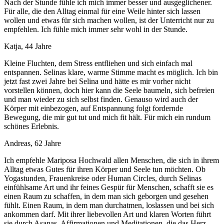
Nach der Stunde fühle ich mich immer besser und ausgeglichener.
Für alle, die den Alltag einmal für eine Weile hinter sich lassen
wollen und etwas für sich machen wollen, ist der Unterricht nur zu
empfehlen. Ich fühle mich immer sehr wohl in der Stunde.
Katja, 44 Jahre
Kleine Fluchten, dem Stress entfliehen und sich einfach mal
entspannen. Selinas klare, warme Stimme macht es möglich. Ich bin
jetzt fast zwei Jahre bei Selina und hätte es mir vorher nicht
vorstellen können, doch hier kann die Seele baumeln, sich befreien
und man wieder zu sich selbst finden. Genauso wird auch der
Körper mit einbezogen, auf Entspannung folgt fordernde
Bewegung, die mir gut tut und mich fit hält. Für mich ein rundum
schönes Erlebnis.
Andreas, 62 Jahre
Ich empfehle Mariposa Hochwald allen Menschen, die sich in ihrem
Alltag etwas Gutes für ihren Körper und Seele tun möchten. Ob
Yogastunden, Frauenkreise oder Human Circles, durch Selinas
einfühlsame Art und ihr feines Gespür für Menschen, schafft sie es
einen Raum zu schaffen, in dem man sich geborgen und gesehen
fühlt. Einen Raum, in dem man durchatmen, loslassen und bei sich
ankommen darf. Mit ihrer liebevollen Art und klaren Worten führt
sie durch Asanas, Affirmationen und Meditationen, die das Herz