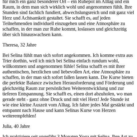
für mich ein ganz besonderer Ort – ein Ruhepol im Alltag und ein
Raum, in dem man sich wirklich wohl und angenommen fühlt. Ihre
Stunden sind fachlich fundiert, abwechslungsreich und mit ganz viel
Herz und Achtsamkeit gestaltet. Sie schafft es, auf jeden
Teilnehmenden individuell einzugehen und eine Atmosphäre zu
schaffen, in der man zur Ruhe kommt, loslassen und gleichzeitig
über sich hinauswachsen kann.
Theresa, 32 Jahre
Bei Selina fühlt man sich sofort angekommen. Ich komme extra aus
Trier dorthin, weil ich mich bei Selina einfach rundum wohl,
willkommen und angenommen fühle! Selina schafft es mit ihrer
authentischen, herzlichen und liebevollen Art, eine Atmosphäre zu
schaffen, in der man sich sofort fallen lassen kann. Die Kurse bieten
die perfekte Balance zwischen Herausforderung und Förderung und
gleichzeitig Raum zur persönlichen Weiterentwicklung und zur
tieferen Entspannung. Sie schafft es, einen dort abzuholen, wo man
gerade steht - ganz ohne Druck und mit viel Herz! Jede Stunde ist
wie eine kleine Auszeit vom Alltag. Ich fahre jedes Mal gestärkt und
entspannt nach Hause und kann Selinas Kurse von Herzen
weiterempfehlen!
Julia, 40 Jahre
Ich praktiziere seit ungefähr 3 Monaten Yoga mit Selina. Ihre Art zu