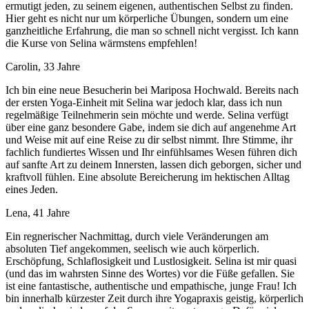
ermutigt jeden, zu seinem eigenen, authentischen Selbst zu finden.
Hier geht es nicht nur um körperliche Übungen, sondern um eine
ganzheitliche Erfahrung, die man so schnell nicht vergisst. Ich kann
die Kurse von Selina wärmstens empfehlen!
Carolin, 33 Jahre
Ich bin eine neue Besucherin bei Mariposa Hochwald. Bereits nach
der ersten Yoga-Einheit mit Selina war jedoch klar, dass ich nun
regelmäßige Teilnehmerin sein möchte und werde. Selina verfügt
über eine ganz besondere Gabe, indem sie dich auf angenehme Art
und Weise mit auf eine Reise zu dir selbst nimmt. Ihre Stimme, ihr
fachlich fundiertes Wissen und Ihr einfühlsames Wesen führen dich
auf sanfte Art zu deinem Innersten, lassen dich geborgen, sicher und
kraftvoll fühlen. Eine absolute Bereicherung im hektischen Alltag
eines Jeden.
Lena, 41 Jahre
Ein regnerischer Nachmittag, durch viele Veränderungen am
absoluten Tief angekommen, seelisch wie auch körperlich.
Erschöpfung, Schlaflosigkeit und Lustlosigkeit. Selina ist mir quasi
(und das im wahrsten Sinne des Wortes) vor die Füße gefallen. Sie
ist eine fantastische, authentische und empathische, junge Frau! Ich
bin innerhalb kürzester Zeit durch ihre Yogapraxis geistig, körperlich