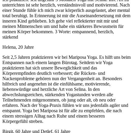
unterrichten ist sehr herzlich, verständnisvoll und motivierend. Nach
einer Stunde fühle ich mich zwar körperlich ausgelastet, aber mental
total beruhigt. In Erinnerung ist mir die Auseinandersetzung mit dem
inneren Kind geblieben. Ich gehe viel reflektierter mit mir und
meinen Mitmenschen um und habe ein stärkeres Bewusstsein für
meinen Körper bekommen. 3 Worte: entspannend, herzlich,
stärkend
Helena, 20 Jahre
Seit 2,5 Jahren praktizieren wir bei Mariposa Yoga. Es hilft uns beim
Entspannen nach einem langen Bürotag. Seitdem wir Yoga
praktizieren hat sich unsere Beweglichkeit und das
Körperempfinden deutlich verbessert; die Rücken- und
Nackenprobleme gehören nun der Vergangenheit an. Besonders
hilfreich und angenehm ist die einfühlsame, motivierende,
liebenswürdige und herzliche Art von Selina. In den
abwechslungsreichen, stärkenden Yogastunden werden alle
Teilnehmenden mitgenommen, ob jung oder alt, ob neu oder
erfahren. Nach der Yoga-Praxis fühlen wir uns jedenfalls agiler und
entspannt. Yoga bei Mariposa ist für alle zu empfehlen, die nach
einem stressigen Alltag nach Ruhe und einem besseren
Körpergefühl streben.
Birgit, 60 Jahre und Detlef, 61 Jahre